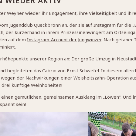
 WIEDER AKTIV
er Weyher wieder ihr Engagement, ihre Vielseitigkeit und ihre
om Jugendclub Queckbronn an, der sie auf Instagram für die „B
ich, der kurzerhand in ihrem Prinzessinenwingert am Ortseing
inden auf dem
Instagram-Account der Jungwinzer
. Nach getaner 
iniert.
erhöhepunkte unserer Region an: Der große Umzug in Neustadt
d begleiteten das Cabrio von Ernst Schwefel. In diesem aller
er wegen der Nachwirkungen einer Weisheitszahn-Operation ausfie
 drei künftige Weinhoheiten!
 einen gemütlichen, gemeinsamen Ausklang im „Löwen“. Und im
spannt sein!