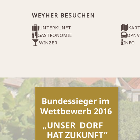
WEYHER BESUCHEN
UNTERKUNFT
KAR
GASTRONOMIE
ÖPNV
WINZER
INFO